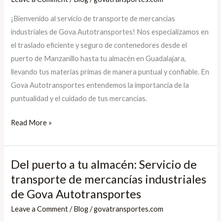
tu
¡Bienvenido al servicio de transporte de mercancías
almacén:
industriales de Gova Autotransportes! Nos especializamos en
Servicio
el traslado eficiente y seguro de contenedores desde el
de
puerto de Manzanillo hasta tu almacén en Guadalajara,
transporte
llevando tus materias primas de manera puntual y confiable. En
de
Gova Autotransportes entendemos la importancia de la
mercancías
puntualidad y el cuidado de tus mercancías.
industriales
Read More »
Del puerto a tu almacén: Servicio de
Del
puerto
transporte de mercancías industriales
a
de Gova Autotransportes
tu
Leave a Comment
/
Blog
/
govatransportes.com
almacén: