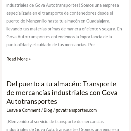
industriales de Gova Autotransportes! Somos una empresa
eficiente
especializada en el transporte de contenedores desde el
de
puerto de Manzanillo hasta tu almacén en Guadalajara,
mercancías
llevando tus materias primas de manera eficiente y segura. En
industriales
Gova Autotransportes entendemos la importancia de la
con
puntualidad y el cuidado de tus mercancías. Por
Gova
Autotransportes
Read More »
Del puerto a tu almacén: Transporte
Del
puerto
de mercancías industriales con Gova
a
Autotransportes
tu
Leave a Comment
/
Blog
/
govatransportes.com
almacén:
¡Bienvenido al servicio de transporte de mercancías
Transporte
industriales de Gova Autotransportes! Somos una empresa
de