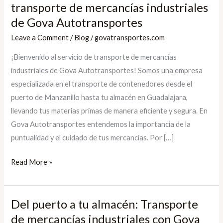
puerto
transporte de mercancías industriales
a
de Gova Autotransportes
tu
Leave a Comment
/
Blog
/
govatransportes.com
almacén:
¡Bienvenido al servicio de transporte de mercancías
Servicio
industriales de Gova Autotransportes! Somos una empresa
de
especializada en el transporte de contenedores desde el
transporte
puerto de Manzanillo hasta tu almacén en Guadalajara,
de
llevando tus materias primas de manera eficiente y segura. En
mercancías
Gova Autotransportes entendemos la importancia de la
industriales
puntualidad y el cuidado de tus mercancías. Por […]
de
Gova
Read More »
Autotransportes
Del puerto a tu almacén: Transporte
Del
puerto
de mercancías industriales con Gova