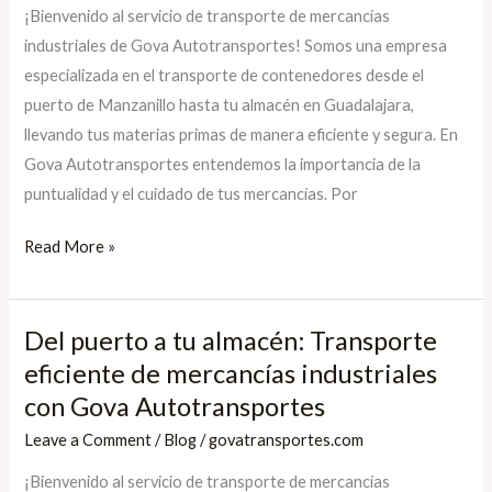
¡Bienvenido al servicio de transporte de mercancías
Servicio
industriales de Gova Autotransportes! Somos una empresa
de
especializada en el transporte de contenedores desde el
transporte
puerto de Manzanillo hasta tu almacén en Guadalajara,
de
llevando tus materias primas de manera eficiente y segura. En
mercancías
Gova Autotransportes entendemos la importancia de la
industriales
puntualidad y el cuidado de tus mercancías. Por
de
Gova
Read More »
Autotransportes
Del puerto a tu almacén: Transporte
Del
puerto
eficiente de mercancías industriales
a
con Gova Autotransportes
tu
Leave a Comment
/
Blog
/
govatransportes.com
almacén:
¡Bienvenido al servicio de transporte de mercancías
Transporte