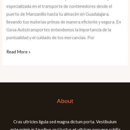
especializada en el transporte de contenedores desde el
mercancías
puerto de Manzanillo hasta tu almacén en Guadalajara,
industriales
llevando tus materias primas de manera eficiente y segura. En
con
Gova Autotransportes entendemos la importancia de la
Gova
puntualidad y el cuidado de tus mercancías. Por
Autotransportes
Read More »
About
Cras ultricies ligula sed magna dictum porta. Vestibulum
ante primis in faucibus orci luctus et ultrices posuere cubilia