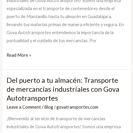
industriales de Gova Autotransportes! Somos una empresa
eficiente
especializada en el transporte de contenedores desde el
de
puerto de Manzanillo hasta tu almacén en Guadalajara,
mercancías
llevando tus materias primas de manera eficiente y segura. En
industriales
Gova Autotransportes entendemos la importancia de la
con
puntualidad y el cuidado de tus mercancías. Por
Gova
Autotransportes
Read More »
Del puerto a tu almacén: Transporte
Del
puerto
de mercancías industriales con Gova
a
Autotransportes
tu
Leave a Comment
/
Blog
/
govatransportes.com
almacén:
¡Bienvenido al servicio de transporte de mercancías
Transporte
industriales de Gova Autotransportes! Somos una empresa
de