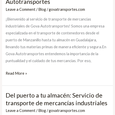
Autotransportes
tu
Leave a Comment
/
Blog
/
govatransportes.com
almacén:
¡Bienvenido al servicio de transporte de mercancías
Transporte
industriales de Gova Autotransportes! Somos una empresa
de
especializada en el transporte de contenedores desde el
mercancías
puerto de Manzanillo hasta tu almacén en Guadalajara,
industriales
llevando tus materias primas de manera eficiente y segura.En
con
Gova Autotransportes entendemos la importancia de la
Gova
puntualidad y el cuidado de tus mercancías. Por eso,
Autotransportes
Read More »
Del puerto a tu almacén: Servicio de
Del
puerto
transporte de mercancías industriales
a
Leave a Comment
/
Blog
/
govatransportes.com