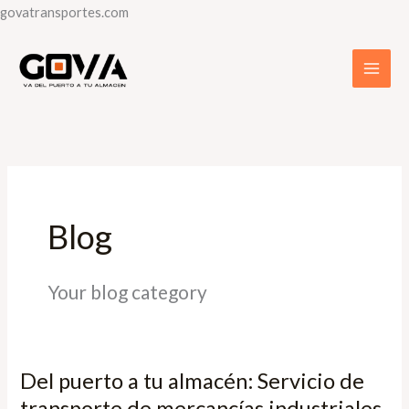
Skip
govatransportes.com
to
content
Blog
Your blog category
Del puerto a tu almacén: Servicio de
Del
puerto
transporte de mercancías industriales