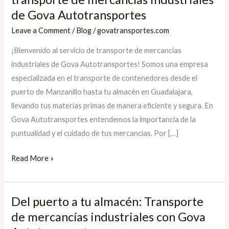
a
de Gova Autotransportes
tu
Leave a Comment
/
Blog
/
govatransportes.com
almacén:
¡Bienvenido al servicio de transporte de mercancías
Servicio
industriales de Gova Autotransportes! Somos una empresa
de
especializada en el transporte de contenedores desde el
transporte
puerto de Manzanillo hasta tu almacén en Guadalajara,
de
llevando tus materias primas de manera eficiente y segura. En
mercancías
Gova Autotransportes entendemos la importancia de la
industriales
puntualidad y el cuidado de tus mercancías. Por […]
de
Gova
Read More »
Autotransportes
Del puerto a tu almacén: Transporte
Del
puerto
de mercancías industriales con Gova
a