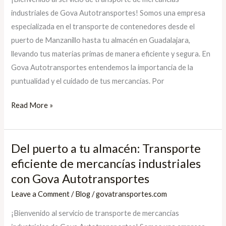
Servicio
industriales de Gova Autotransportes! Somos una empresa
de
especializada en el transporte de contenedores desde el
transporte
puerto de Manzanillo hasta tu almacén en Guadalajara,
de
llevando tus materias primas de manera eficiente y segura. En
mercancías
Gova Autotransportes entendemos la importancia de la
industriales
puntualidad y el cuidado de tus mercancías. Por
de
Gova
Read More »
Autotransportes
Del puerto a tu almacén: Transporte
Del
puerto
eficiente de mercancías industriales
a
con Gova Autotransportes
tu
Leave a Comment
/
Blog
/
govatransportes.com
almacén:
¡Bienvenido al servicio de transporte de mercancías
Transporte