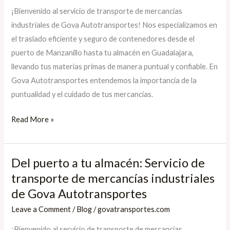
tu
¡Bienvenido al servicio de transporte de mercancías
almacén:
industriales de Gova Autotransportes! Nos especializamos en
Servicio
el traslado eficiente y seguro de contenedores desde el
de
puerto de Manzanillo hasta tu almacén en Guadalajara,
transporte
llevando tus materias primas de manera puntual y confiable. En
de
Gova Autotransportes entendemos la importancia de la
mercancías
puntualidad y el cuidado de tus mercancías.
industriales
Read More »
Del puerto a tu almacén: Servicio de
Del
puerto
transporte de mercancías industriales
a
de Gova Autotransportes
tu
Leave a Comment
/
Blog
/
govatransportes.com
almacén:
¡Bienvenido al servicio de transporte de mercancías