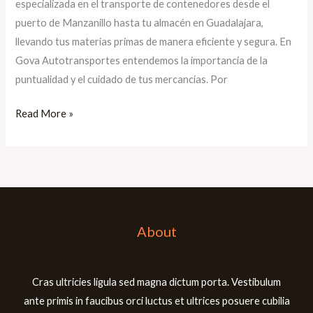
especializada en el transporte de contenedores desde el
mercancías
puerto de Manzanillo hasta tu almacén en Guadalajara,
industriales
llevando tus materias primas de manera eficiente y segura. En
con
Gova Autotransportes entendemos la importancia de la
Gova
puntualidad y el cuidado de tus mercancías. Por
Autotransportes
Read More »
About
Cras ultricies ligula sed magna dictum porta. Vestibulum
ante primis in faucibus orci luctus et ultrices posuere cubilia